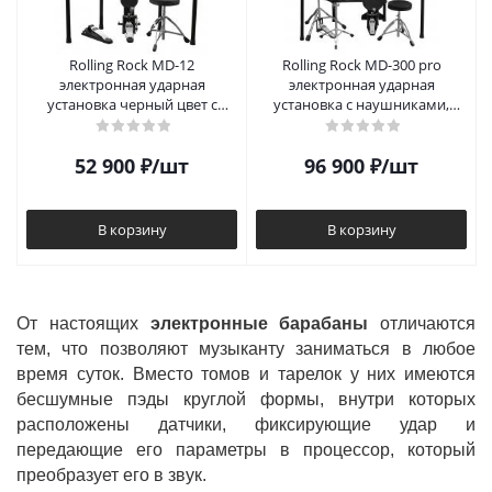
Rolling Rock MD-12
Rolling Rock MD-300 pro
электронная ударная
электронная ударная
установка черный цвет с
установка с наушниками,
наушниками, барабанными
стулом барабанщика и
палочками и стулом
барабанными палочками
52 900
₽
/шт
96 900
₽
/шт
барабанщика
В корзину
В корзину
От настоящих
электронные барабаны
отличаются
тем, что позволяют музыканту заниматься в любое
время суток. Вместо томов и тарелок у них имеются
бесшумные пэды круглой формы, внутри которых
расположены датчики, фиксирующие удар и
передающие его параметры в процессор, который
преобразует его в звук.