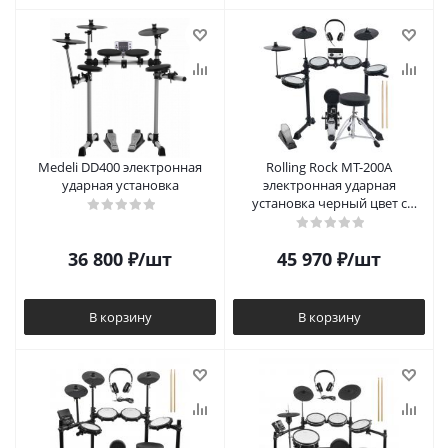
Medeli DD400 электронная
Rolling Rock MT-200A
ударная установка
электронная ударная
установка черный цвет с
наушниками, барабанными
палочками и стулом
36 800
₽
/шт
45 970
₽
/шт
барабанщика
В корзину
В корзину