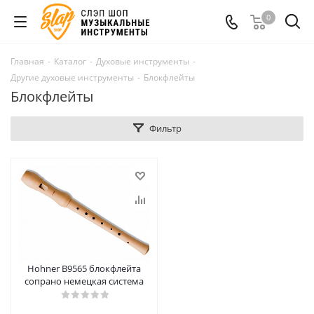
0
Главная
-
Каталог
-
Духовые инструменты
-
Другие духовые инструменты
-
Блокфлейты
Блокфлейты
Фильтр
Hohner B9565 блокфлейта
сопрано немецкая система