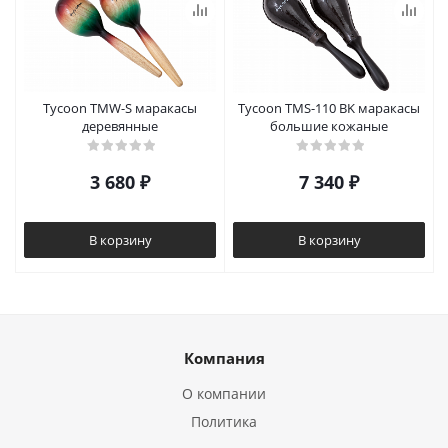
Tycoon TMW-S маракасы
Tycoon TMS-110 BK маракасы
деревянные
большие кожаные
3 680
₽
7 340
₽
В корзину
В корзину
Компания
О компании
Политика