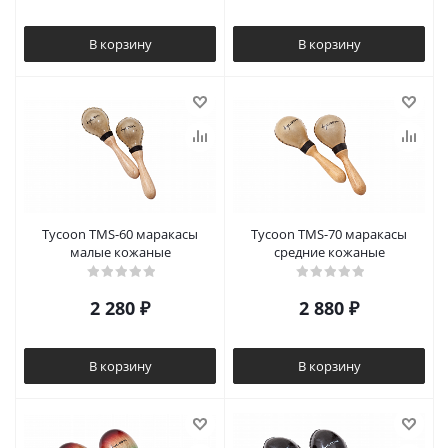
В корзину
В корзину
Tycoon TMS-60 маракасы
Tycoon TMS-70 маракасы
малые кожаные
средние кожаные
2 280
₽
2 880
₽
В корзину
В корзину