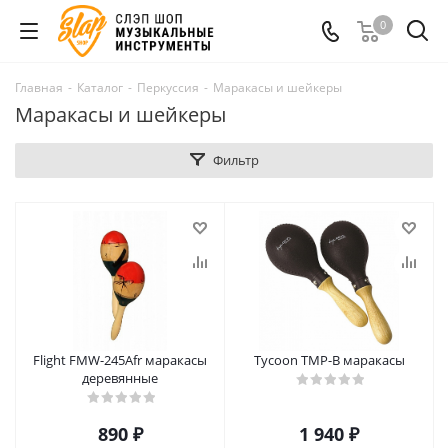
0
Главная
-
Каталог
-
Перкуссия
-
Маракасы и шейкеры
Маракасы и шейкеры
Фильтр
Flight FMW-245Afr маракасы
Tycoon TMP-B маракасы
деревянные
890
₽
1 940
₽