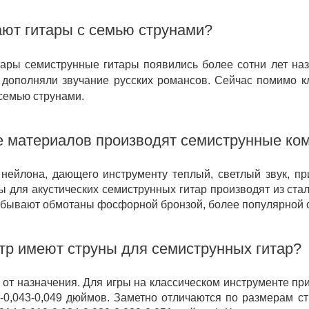
ют гитары с семью струнами?
тары семиструнные гитары появились более сотни лет наз
 дополняли звучание русских романсов. Сейчас помимо кл
 семью струнами.
е материалов производят семиструнные ко
нейлона, дающего инструменту теплый, светлый звук, п
ы для акустических семиструнных гитар производят из ста
 бывают обмотаны фосфорной бронзой, более популярной с
тр имеют струны для семиструнных гитар?
 от назначения. Для игры на классическом инструменте пр
33-0,043-0,049 дюймов. Заметно отличаются по размерам с