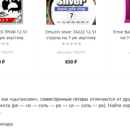
Э 7РОМ 12-51
Emuzin silver 7А222 12-51
Ernie Ba
ую акустику
струны на 7-ую акустику
на 7
 102244
Артикул: 102243
0
₽
650
₽
 как «цыганские»,
семиструнные гитары
отличаются от дру
мента (ре — си — соль — ре — си — соль — ре). Найти хо
.