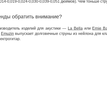
,014-0,019-0,024-0,030-0,039-0,051 дюймов). Чем тоньше стр
енды обратить внимание?
изводитель изделий для акустики —
La
Bella
или
Ernie
Ba
а
Emuzin
выпускает долговечные струны из нейлона для кл
лектрогитар.