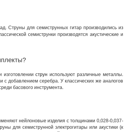
ад. Струны для семиструнных гитар производились из
ассической семиструнки производятся акустические и
мплекты?
ри изготовлении
струн
используют различные металлы.
ли с добавлением серебра. У классических же аналогов
реди басового инструмента.
именяют нейлоновые изделия с толщинами 0,028-0,037-
труны для семиструнной электрогитары или акустики (к