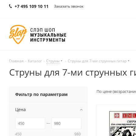
+7 495 109 10 11
Заказать звонок
Главная
-
Каталог
-
Струны
-
Струны для 7-ми струнных гитар
Струны для 7-ми струнных г
По цене (возрастани
Фильтр по параметрам
Цена
450
980