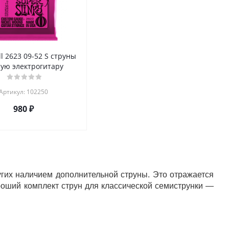
ll 2623 09-52 S струны
-ую электрогитару
Артикул: 102250
980
₽
гих наличием дополнительной струны. Это отражается
роший комплект струн для классической семиструнки —