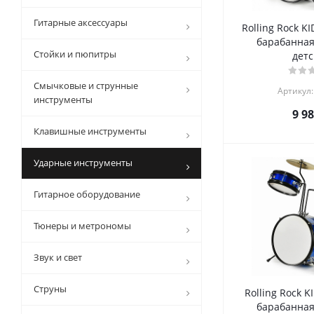
Гитарные аксессуары
Rolling Rock K
барабанная
Стойки и пюпитры
детс
Смычковые и струнные
Артикул:
инструменты
9 9
Клавишные инструменты
Ударные инструменты
Гитарное оборудование
Тюнеры и метрономы
Звук и свет
Струны
Rolling Rock K
барабанная