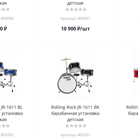
кая
детская
 404598
Артикул: 404597
80
₽
10 900
₽
/шт
 JR-1611 BL
Rolling Rock JR-1611 BK
Rolli
 установка
барабанная установка
бара
кая
детская
 405202
Артикул: 405201