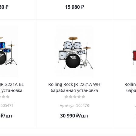
80
₽
15 980
₽
 JR-2221A BL
Rolling Rock JR-2221A WH
Rolli
 установка
барабанная установка
бара
 505471
Артикул: 505473
₽
/шт
30 990
₽
/шт