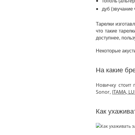
тополь (альте
дуб (звучание 
Тарелки изготав
что такие тарел
доступнее, поль
Некоторые акусти
На какие бр
Новичку стоит
Sonor
,
ITAMA, L
Как ухажива