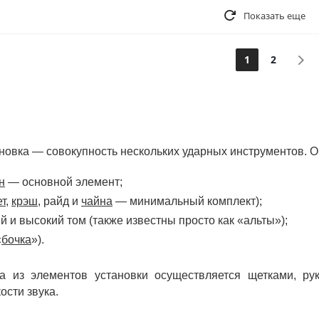
Показать еще
1
2
новка — совокупность нескольких ударных инструментов. О
н
— основной элемент;
т,
крэш
, райд и
чайна
— минимальный комплект);
й и высокий том (также известны просто как «альты»);
«
бочка
»).
ка из элементов установки осуществляется щетками, р
ости звука.