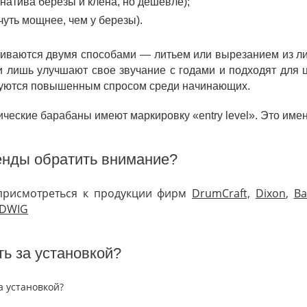
рнатива березы и клена, но дешевле);
чуть мощнее, чем у березы).
ливаются двумя способами — литьем или вырезанием из ли
ки лишь улучшают свое звучание с годами и подходят для 
зуются повышенным спросом среди начинающих.
ческие барабаны имеют маркировку «entry level». Это именн
енды обратить внимание?
 присмотреться к продукции фирм
DrumCraft,
Dixon
,
Ba
UDWIG
ть за установкой?