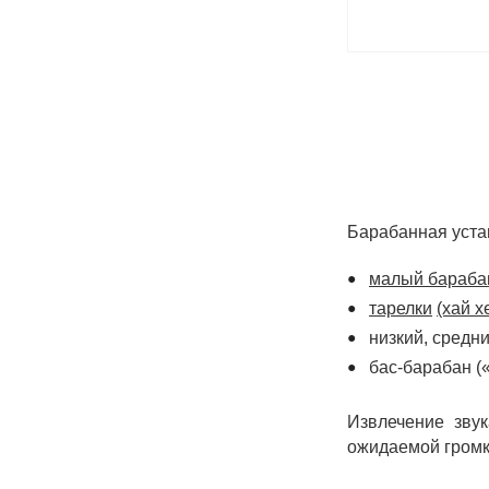
Барабанная уста
малый бараба
тарелки
(хай хе
низкий, средни
бас-барабан (
Извлечение зву
ожидаемой громк