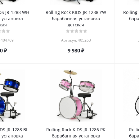
IDS JR-1288 WH
Rolling Rock KIDS JR-1288 YW
Rolling
 установка
барабанная установка
бара
кая
детская
 404769
Артикул: 405263
80
₽
9 980
₽
IDS JR-1288 BL
Rolling Rock KIDS JR-1286 PK
Roll
 установка
барабанная установка
бара