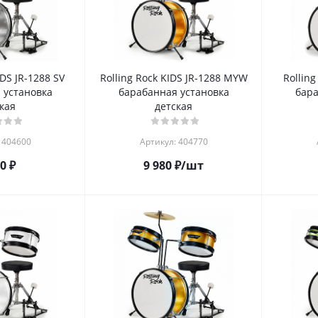
IDS JR-1288 SV
Rolling Rock KIDS JR-1288 MYW
Rolling
 установка
барабанная установка
бара
кая
детская
 404600
Артикул: 404770
80
₽
9 980
₽
/шт