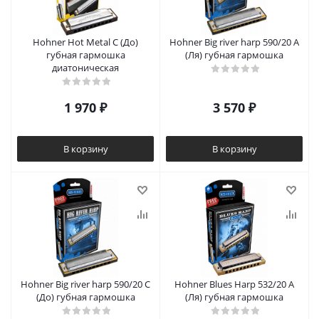
Hohner Hot Metal C (До)
Hohner Big river harp 590/20 A
губная гармошка
(Ля) губная гармошка
диатоническая
1 970
₽
3 570
₽
В корзину
В корзину
Hohner Big river harp 590/20 C
Hohner Blues Harp 532/20 A
(До) губная гармошка
(Ля) губная гармошка