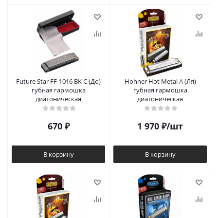
Future Star FF-1016 BK C (До)
Hohner Hot Metal A (Ля)
губная гармошка
губная гармошка
диатоническая
диатоническая
670
₽
1 970
₽
/шт
В корзину
В корзину