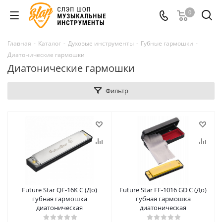
0
Главная
-
Каталог
-
Духовые инструменты
-
Губные гармошки
-
Диатонические гармошки
Диатонические гармошки
Фильтр
Future Star QF-16K C (До)
Future Star FF-1016 GD C (До)
губная гармошка
губная гармошка
диатоническая
диатоническая