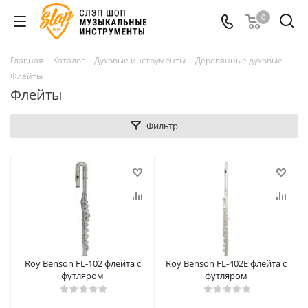
0
Главная
-
Каталог
-
Духовые инструменты
-
Деревянные духовые
-
Флейты
Флейты
Фильтр
Roy Benson FL-102 флейта с
Roy Benson FL-402Е флейта с
футляром
футляром