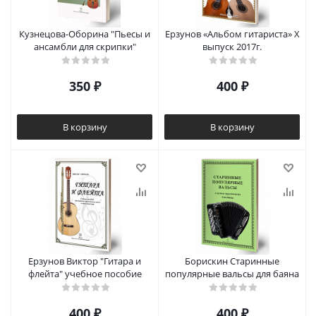
Кузнецова-Оборина "Пьесы и
Ерзунов «Альбом гитариста» X
ансамбли для скрипки"
выпуск 2017г.
350
₽
400
₽
В корзину
В корзину
Ерзунов Виктор "Гитара и
Борискин Старинные
флейта" учебное пособие
популярные вальсы для баяна
400
₽
400
₽