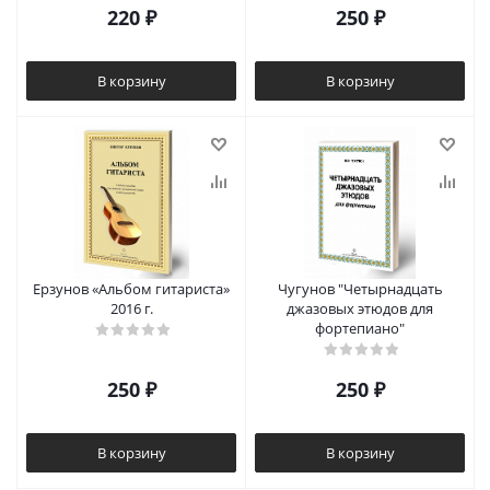
220
₽
250
₽
В корзину
В корзину
Ерзунов «Альбом гитариста»
Чугунов "Четырнадцать
2016 г.
джазовых этюдов для
фортепиано"
250
₽
250
₽
В корзину
В корзину