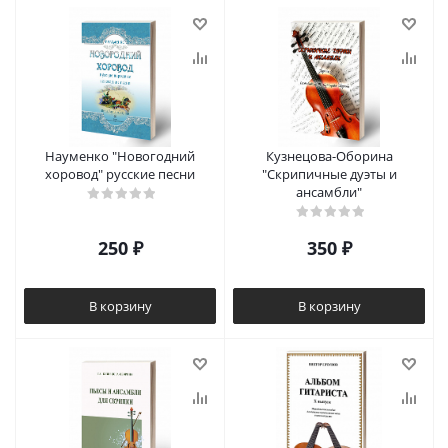
Науменко "Новогодний
Кузнецова-Оборина
хоровод" русские песни
"Скрипичные дуэты и
ансамбли"
250
₽
350
₽
В корзину
В корзину