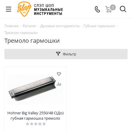
0
Главная
-
Каталог
-
Духовые инструменты
-
Губные гармошки
-
Тремоло гармошки
Тремоло гармошки
Фильтр
Hohner Big Valley 2550/48 C(До)
губная гармошка тремоло