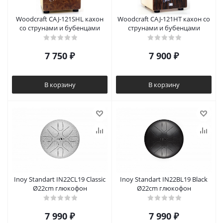
Woodcraft CAJ-121SHL кахон
Woodcraft CAJ-121HT кахон со
со струнами и бубенцами
струнами и бубенцами
7 750
₽
7 900
₽
В корзину
В корзину
Inoy Standart IN22CL19 Classic
Inoy Standart IN22BL19 Black
Ø22cm глюкофон
Ø22cm глюкофон
7 990
₽
7 990
₽