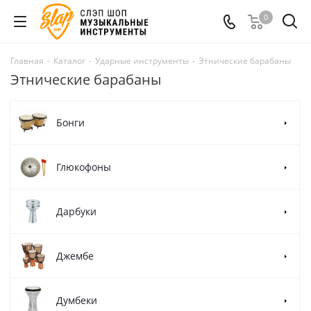
0
Главная
-
Каталог
-
Ударные инструменты
-
Этнические барабаны
Этнические барабаны
Бонги
Глюкофоны
Дарбуки
Джембе
Думбеки