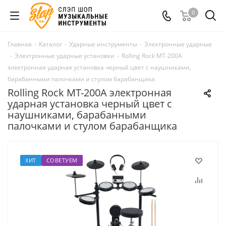
0
Главная
-
Каталог
-
Ударные инструменты
-
Электронные ударные
-
Электронные ударные установки
-
Rolling Rock MT-200A
электронная ударная установка черный цвет с наушниками,
барабанными палочками и стулом барабанщика
Rolling Rock MT-200A электронная
ударная установка черный цвет с
наушниками, барабанными
палочками и стулом барабанщика
ХИТ
СОВЕТУЕМ