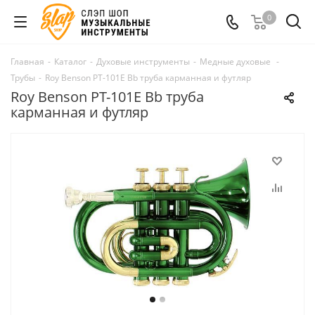
0
Главная
-
Каталог
-
Духовые инструменты
-
Медные духовые
-
Трубы
-
Roy Benson PT-101E Bb труба карманная и футляр
Roy Benson PT-101E Bb труба
карманная и футляр